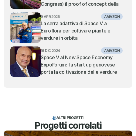
Congress) il proof of concept della 
serra multipiano verticale adattiva 
9 APR 2025
AMAZON
per le coltivazioni nello spazio
La serra adattiva di Space V a 
Euroflora per coltivare piante e 
verdure in orbita
16 DIC 2024
AMAZON
Space V al New Space Economy 
ExpoForum:  la start up genovese 
porta la coltivazione delle verdure 
nello spazio
ALTRI PROGETTI
Progetti correlati