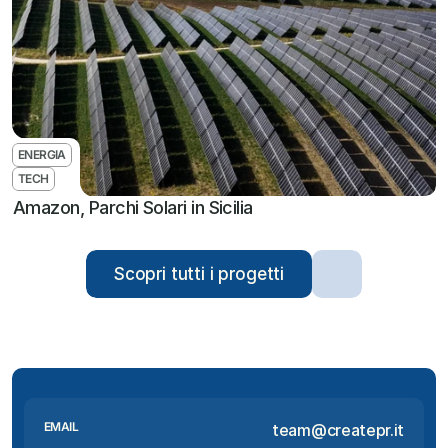
ENERGIA
TECH
Amazon, Parchi Solari in Sicilia
Scopri tutti i progetti
EMAIL
team@createpr.it