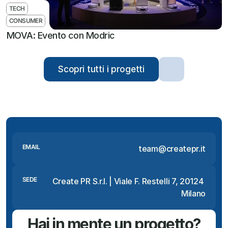
TECH
CONSUMER
MOVA: Evento con Modric
Scopri tutti i progetti
EMAIL
team@createpr.it
SEDE
Create PR S.r.l. | Viale F. Restelli 7, 20124 
Milano
Hai in mente un progetto?