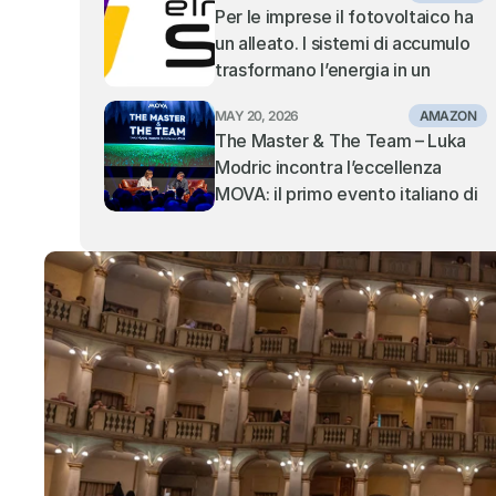
Per le imprese il fotovoltaico ha 
un alleato. I sistemi di accumulo 
trasformano l’energia in un 
vantaggio competitivo: la visione 
MAY 20, 2026
AMAZON
di Elmec Solar.
The Master & The Team – Luka 
Modric incontra l’eccellenza 
MOVA: il primo evento italiano di 
MOVA fa il tutto esaurito al 
Teatro Alcione di Milano