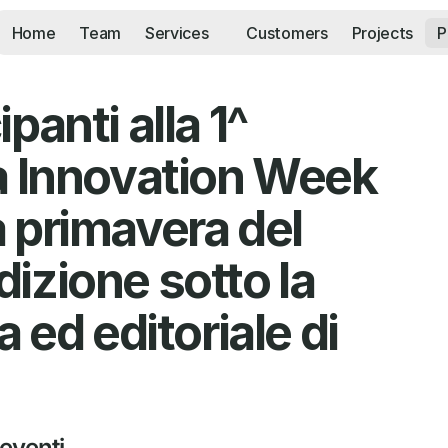
Home
Team
Services
Customers
Projects
P
anti alla 1^ 
a Innovation Week 
 primavera del 
izione sotto la 
 ed editoriale di 
eventi 