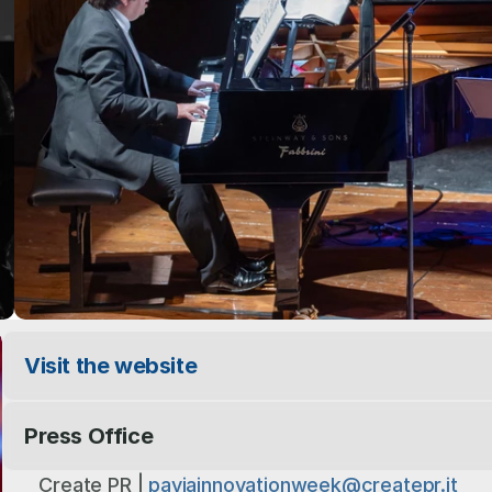
Visit the website
Press Office
Create PR | 
paviainnovationweek@createpr.it