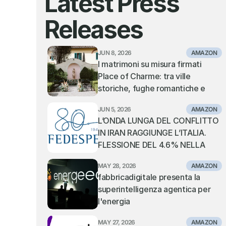
Latest Press 
Releases
JUN 8, 2026
AMAZON
I matrimoni su misura firmati 
Place of Charme: tra ville 
storiche, fughe romantiche e 
cerimonie da sogno
JUN 5, 2026
AMAZON
L’ONDA LUNGA DEL CONFLITTO 
IN IRAN RAGGIUNGE L’ITALIA. 
FLESSIONE DEL 4.6% NELLA 
MOVIMENTAZIONE DEI 
MAY 28, 2026
AMAZON
CONTAINER NEI PORTI ITALIANI. 
fabbricadigitale presenta la 
TIENE IL TRANSHIPMENT, IN 
superintelligenza agentica per 
SOFFERENZA I PORTI GATEWAY 
l'energia
DEL MEDITERRANEO CENTRALE 
E ORIENTALE
MAY 27, 2026
AMAZON