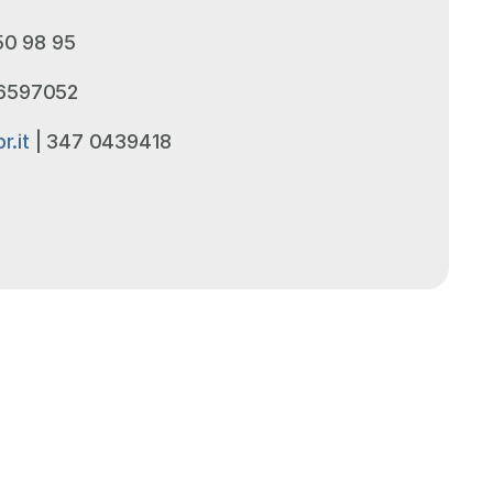
50 98 95
 6597052
r.it
 | 347 0439418