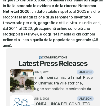
In questo contesto, sono
 35 milioni i consumatori digitali 
in Italia secondo le evidenze della ricerca Netcomm 
Netretail 2026
, un dato stabile rispetto al 2025 ma che 
racconta la maturazione di un fenomeno diventato 
trasversale per età, geografie e stili di vita. In undici anni, 
dal 2014 al 2026, gli acquirenti online sono più che 
raddoppiati (
+119%
), e oggi l'età media di chi compra 
online si allinea a quella della popolazione generale (48 
anni).
COMMUNICATIONS
Latest Press Releases
JUN 8, 2026
AMAZON
I matrimoni su misura firmati Place 
of Charme: tra ville storiche, 
fughe romantiche e cerimonie da 
sogno
JUN 5, 2026
AMAZON
L’ONDA LUNGA DEL CONFLITTO 