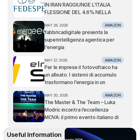
IN IRAN RAGGIUNGE L’ITALIA. 
FLESSIONE DEL 4.6% NELLA 
MOVIMENTAZIONE DEI 
MAY 28, 2026
AMAZON
CONTAINER NEI PORTI ITALIANI. 
fabbricadigitale presenta la 
TIENE IL TRANSHIPMENT, IN 
superintelligenza agentica per 
SOFFERENZA I PORTI GATEWAY 
l'energia
DEL MEDITERRANEO CENTRALE 
E ORIENTALE
MAY 27, 2026
AMAZON
Per le imprese il fotovoltaico ha 
un alleato. I sistemi di accumulo 
trasformano l’energia in un 
vantaggio competitivo: la visione 
MAY 20, 2026
AMAZON
di Elmec Solar.
The Master & The Team – Luka 
Modric incontra l’eccellenza 
MOVA: il primo evento italiano di 
MOVA fa il tutto esaurito al Teatro 
Alcione di Milano
Useful Information