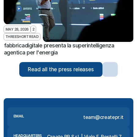
MAY 28, 2026
2
THREESHORT READ
fabbricadigitale presenta la superintelligenza 
agentica per l'energia
Read all the press releases
EMAIL
team@createpr.it
HEADQUARTERS
Create PR S.r.l. | Viale F. Restelli 7, 