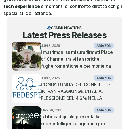
tech experience
 e momenti di confronto diretto con gli 
specialisti dell’azienda.
COMMUNICATIONS
Latest Press Releases
JUN 8, 2026
AMAZON
I matrimoni su misura firmati Place 
of Charme: tra ville storiche, 
fughe romantiche e cerimonie da 
sogno
JUN 5, 2026
AMAZON
L’ONDA LUNGA DEL CONFLITTO 
IN IRAN RAGGIUNGE L’ITALIA. 
FLESSIONE DEL 4.6% NELLA 
MOVIMENTAZIONE DEI 
MAY 28, 2026
AMAZON
CONTAINER NEI PORTI ITALIANI. 
fabbricadigitale presenta la 
TIENE IL TRANSHIPMENT, IN 
superintelligenza agentica per 
SOFFERENZA I PORTI GATEWAY 