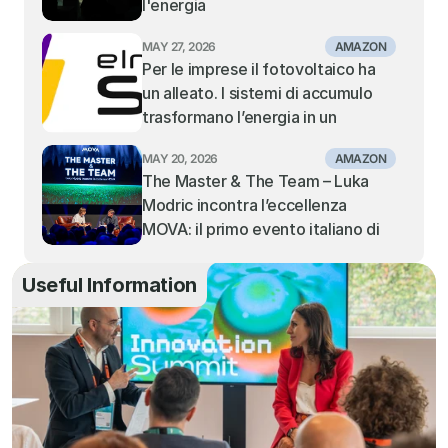
l'energia
DEL MEDITERRANEO CENTRALE 
E ORIENTALE
MAY 27, 2026
AMAZON
Per le imprese il fotovoltaico ha 
un alleato. I sistemi di accumulo 
trasformano l’energia in un 
vantaggio competitivo: la visione 
MAY 20, 2026
AMAZON
di Elmec Solar.
The Master & The Team – Luka 
Modric incontra l’eccellenza 
MOVA: il primo evento italiano di 
MOVA fa il tutto esaurito al Teatro 
Alcione di Milano
Useful Information