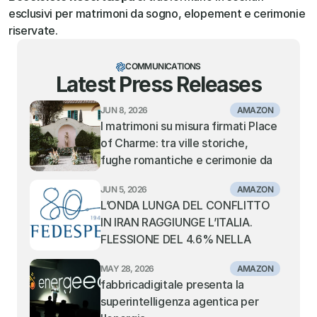
esclusivi per matrimoni da sogno, elopement e cerimonie 
riservate.
COMMUNICATIONS
Latest Press Releases
JUN 8, 2026
AMAZON
I matrimoni su misura firmati Place 
of Charme: tra ville storiche, 
fughe romantiche e cerimonie da 
sogno
JUN 5, 2026
AMAZON
L’ONDA LUNGA DEL CONFLITTO 
IN IRAN RAGGIUNGE L’ITALIA. 
FLESSIONE DEL 4.6% NELLA 
MOVIMENTAZIONE DEI 
MAY 28, 2026
AMAZON
CONTAINER NEI PORTI ITALIANI. 
fabbricadigitale presenta la 
TIENE IL TRANSHIPMENT, IN 
superintelligenza agentica per 
SOFFERENZA I PORTI GATEWAY 