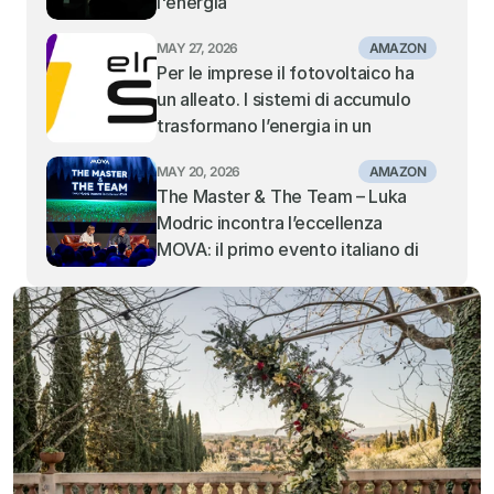
l'energia
DEL MEDITERRANEO CENTRALE 
E ORIENTALE
MAY 27, 2026
AMAZON
Per le imprese il fotovoltaico ha 
un alleato. I sistemi di accumulo 
trasformano l’energia in un 
vantaggio competitivo: la visione 
MAY 20, 2026
AMAZON
di Elmec Solar.
The Master & The Team – Luka 
Modric incontra l’eccellenza 
MOVA: il primo evento italiano di 
MOVA fa il tutto esaurito al Teatro 
Alcione di Milano