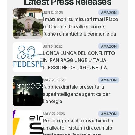
Latest Press Releases
JUN 8, 2026
AMAZON
I matrimoni su misura firmati Place 
of Charme: tra ville storiche, 
fughe romantiche e cerimonie da 
sogno
JUN 5, 2026
AMAZON
L’ONDA LUNGA DEL CONFLITTO 
IN IRAN RAGGIUNGE L’ITALIA. 
FLESSIONE DEL 4.6% NELLA 
MOVIMENTAZIONE DEI 
MAY 28, 2026
AMAZON
CONTAINER NEI PORTI ITALIANI. 
fabbricadigitale presenta la 
TIENE IL TRANSHIPMENT, IN 
superintelligenza agentica per 
SOFFERENZA I PORTI GATEWAY 
l'energia
DEL MEDITERRANEO CENTRALE 
E ORIENTALE
MAY 27, 2026
AMAZON
Per le imprese il fotovoltaico ha 
un alleato. I sistemi di accumulo 