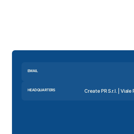
EMAIL
HEADQUARTERS
Create PR S.r.l. | Viale