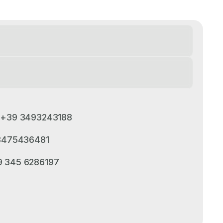
| +39 3493243188
 3475436481
39 345 6286197