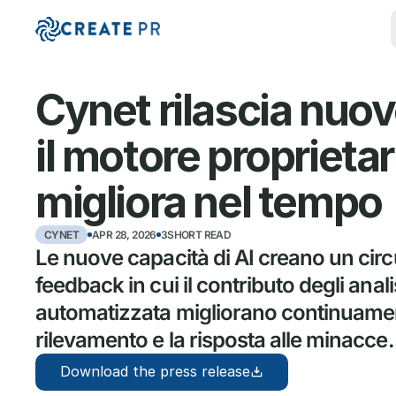
Cynet rilascia nuove
il motore proprietar
migliora nel tempo
CYNET
APR 28, 2026
3SHORT READ
Le nuove capacità di AI creano un circui
feedback in cui il contributo degli analist
automatizzata migliorano continuament
rilevamento e la risposta alle minacce.
Download the press release