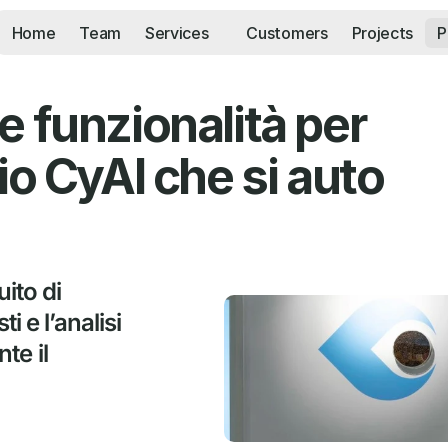
Home
Team
Services
Customers
Projects
P
 funzionalità per 
io CyAI che si auto 
to di 
i e l’analisi 
e il 