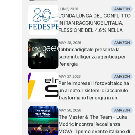
cerimonie da sogno
JUN 5, 2026
AMAZON
L’ONDA LUNGA DEL CONFLITTO 
IN IRAN RAGGIUNGE L’ITALIA. 
FLESSIONE DEL 4.6% NELLA 
MOVIMENTAZIONE DEI 
MAY 28, 2026
AMAZON
CONTAINER NEI PORTI ITALIANI. 
fabbricadigitale presenta la 
TIENE IL TRANSHIPMENT, IN 
superintelligenza agentica per 
SOFFERENZA I PORTI GATEWAY 
l'energia
DEL MEDITERRANEO CENTRALE 
E ORIENTALE
MAY 27, 2026
AMAZON
Per le imprese il fotovoltaico ha 
un alleato. I sistemi di accumulo 
trasformano l’energia in un 
vantaggio competitivo: la visione 
MAY 20, 2026
AMAZON
di Elmec Solar.
The Master & The Team – Luka 
Modric incontra l’eccellenza 
MOVA: il primo evento italiano di 