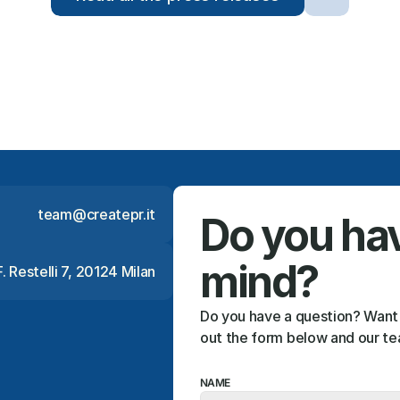
team@createpr.it
Do you have
mind?
 F. Restelli 7, 20124 Milan
Do you have a question? Want to
out the form below and our tea
NAME