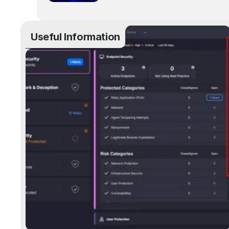
MOVA fa il tutto esaurito al 
Teatro Alcione di Milano
Useful Information