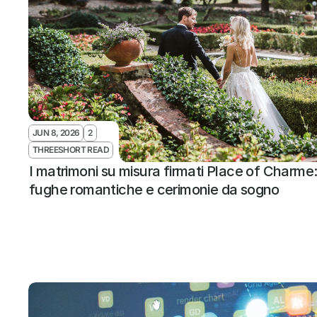
JUN 8, 2026
2
THREESHORT READ
I matrimoni su misura firmati Place of Charme: t
fughe romantiche e cerimonie da sogno