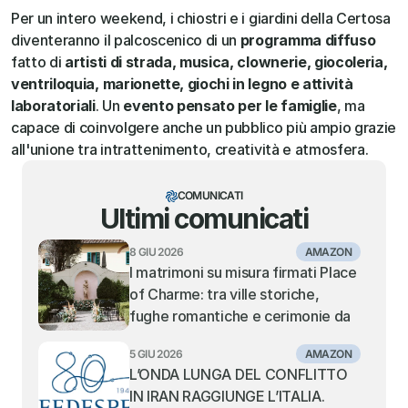
Per un intero weekend, i chiostri e i giardini della Certosa 
diventeranno il palcoscenico di un 
programma diffuso
fatto di 
artisti di strada, musica, clownerie, giocoleria, 
ventriloquia, marionette, giochi in legno e attività 
laboratoriali
. Un 
evento pensato per le famiglie
, ma 
capace di coinvolgere anche un pubblico più ampio grazie 
all'unione tra intrattenimento, creatività e atmosfera.
COMUNICATI
Ultimi comunicati
8 GIU 2026
AMAZON
I matrimoni su misura firmati Place 
of Charme: tra ville storiche, 
fughe romantiche e cerimonie da 
sogno
5 GIU 2026
AMAZON
L’ONDA LUNGA DEL CONFLITTO 
IN IRAN RAGGIUNGE L’ITALIA. 