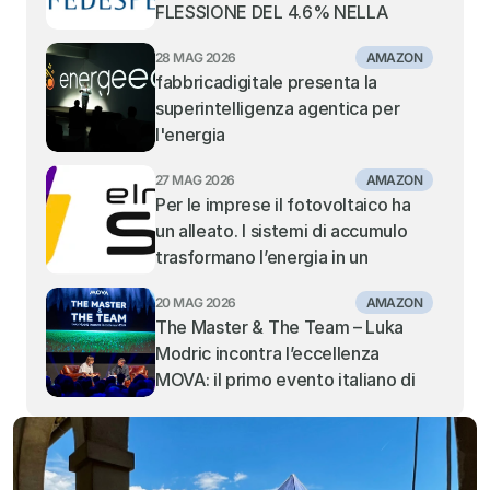
FLESSIONE DEL 4.6% NELLA 
MOVIMENTAZIONE DEI 
28 MAG 2026
AMAZON
CONTAINER NEI PORTI ITALIANI. 
fabbricadigitale presenta la 
TIENE IL TRANSHIPMENT, IN 
superintelligenza agentica per 
SOFFERENZA I PORTI GATEWAY 
l'energia
DEL MEDITERRANEO CENTRALE 
E ORIENTALE
27 MAG 2026
AMAZON
Per le imprese il fotovoltaico ha 
un alleato. I sistemi di accumulo 
trasformano l’energia in un 
vantaggio competitivo: la visione 
20 MAG 2026
AMAZON
di Elmec Solar.
The Master & The Team – Luka 
Modric incontra l’eccellenza 
MOVA: il primo evento italiano di 
MOVA fa il tutto esaurito al Teatro 
Alcione di Milano