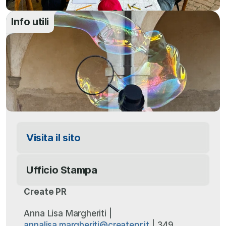
Info utili
Visita il sito
Ufficio Stampa
Create PR
Anna Lisa Margheriti | 
annalisa.margheriti@createpr.it
 | 349 