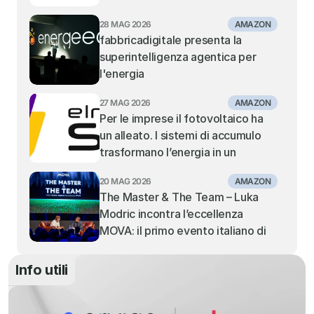
MOVIMENTAZIONE DEI 
28 MAG 2026
AMAZON
CONTAINER NEI PORTI ITALIANI. 
fabbricadigitale presenta la 
TIENE IL TRANSHIPMENT, IN 
superintelligenza agentica per 
SOFFERENZA I PORTI GATEWAY 
l'energia
DEL MEDITERRANEO CENTRALE 
E ORIENTALE
27 MAG 2026
AMAZON
Per le imprese il fotovoltaico ha 
un alleato. I sistemi di accumulo 
trasformano l’energia in un 
vantaggio competitivo: la visione 
20 MAG 2026
AMAZON
di Elmec Solar.
The Master & The Team – Luka 
Modric incontra l’eccellenza 
MOVA: il primo evento italiano di 
MOVA fa il tutto esaurito al Teatro 
Alcione di Milano
Info utili