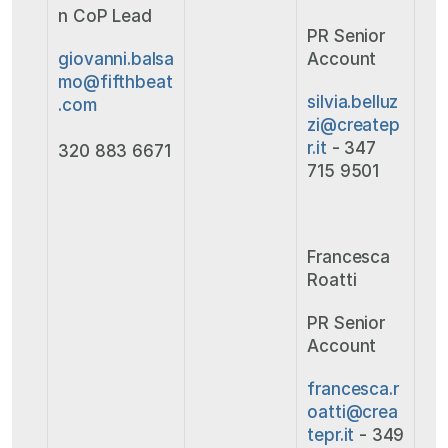
n CoP Lead 
PR Senior 
giovanni.balsa
Account 
mo@fifthbeat
silvia.belluz
.com
zi@createp
r.it
 - 347 
320 883 6671
715 9501
Francesca 
Roatti 
PR Senior 
Account
francesca.r
oatti@crea
tepr.it
 - 349 