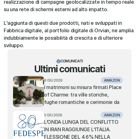
realizzazione di campagne geolocalizzate in tempo reale 
su una rete di schermi esterni ad alto impatto.
L'aggiunta di questi due prodotti, nati e sviluppati in 
Fabbrica digitale, al portfolio digitale di Orvian, ne amplia 
indubbiamente le possibilità di crescita e di ulteriore 
sviluppo.
COMUNICATI
Ultimi comunicati
8 GIU 2026
AMAZON
I matrimoni su misura firmati Place 
of Charme: tra ville storiche, 
fughe romantiche e cerimonie da 
sogno
5 GIU 2026
AMAZON
L’ONDA LUNGA DEL CONFLITTO 
IN IRAN RAGGIUNGE L’ITALIA. 
FLESSIONE DEL 4.6% NELLA 