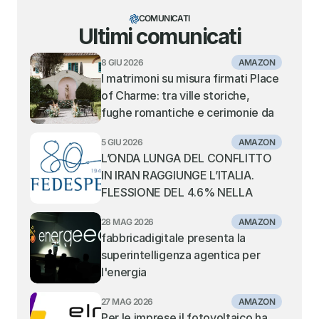
COMUNICATI
Ultimi comunicati
8 GIU 2026
AMAZON
I matrimoni su misura firmati Place 
of Charme: tra ville storiche, 
fughe romantiche e cerimonie da 
sogno
5 GIU 2026
AMAZON
L’ONDA LUNGA DEL CONFLITTO 
IN IRAN RAGGIUNGE L’ITALIA. 
FLESSIONE DEL 4.6% NELLA 
MOVIMENTAZIONE DEI 
28 MAG 2026
AMAZON
CONTAINER NEI PORTI ITALIANI. 
fabbricadigitale presenta la 
TIENE IL TRANSHIPMENT, IN 
superintelligenza agentica per 
SOFFERENZA I PORTI GATEWAY 
l'energia
DEL MEDITERRANEO CENTRALE 
E ORIENTALE
27 MAG 2026
AMAZON
Per le imprese il fotovoltaico ha 