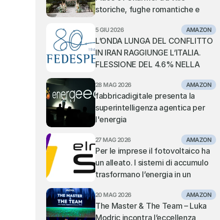
storiche, fughe romantiche e 
cerimonie da sogno
5 GIU 2026
AMAZON
L’ONDA LUNGA DEL CONFLITTO 
IN IRAN RAGGIUNGE L’ITALIA. 
FLESSIONE DEL 4.6% NELLA 
MOVIMENTAZIONE DEI 
28 MAG 2026
AMAZON
CONTAINER NEI PORTI ITALIANI. 
fabbricadigitale presenta la 
TIENE IL TRANSHIPMENT, IN 
superintelligenza agentica per 
SOFFERENZA I PORTI GATEWAY 
l'energia
DEL MEDITERRANEO CENTRALE 
E ORIENTALE
27 MAG 2026
AMAZON
Per le imprese il fotovoltaico ha 
un alleato. I sistemi di accumulo 
trasformano l’energia in un 
vantaggio competitivo: la visione 
20 MAG 2026
AMAZON
di Elmec Solar.
The Master & The Team – Luka 
Modric incontra l’eccellenza 