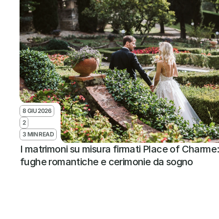
8 GIU 2026
2
3 MIN READ
I matrimoni su misura firmati Place of Charme: t
fughe romantiche e cerimonie da sogno