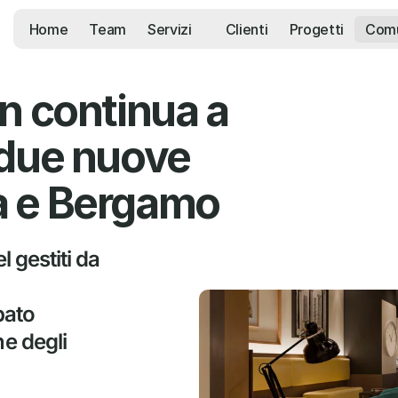
Home
Team
Servizi
Clienti
Progetti
Comu
n continua a 
due nuove 
a e Bergamo
 gestiti da 
ato 
e degli 