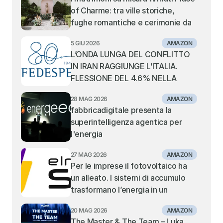
of Charme: tra ville storiche, 
fughe romantiche e cerimonie da 
sogno
5 GIU 2026
AMAZON
L’ONDA LUNGA DEL CONFLITTO 
IN IRAN RAGGIUNGE L’ITALIA. 
FLESSIONE DEL 4.6% NELLA 
MOVIMENTAZIONE DEI 
28 MAG 2026
AMAZON
CONTAINER NEI PORTI ITALIANI. 
fabbricadigitale presenta la 
TIENE IL TRANSHIPMENT, IN 
superintelligenza agentica per 
SOFFERENZA I PORTI GATEWAY 
l'energia
DEL MEDITERRANEO CENTRALE 
E ORIENTALE
27 MAG 2026
AMAZON
Per le imprese il fotovoltaico ha 
un alleato. I sistemi di accumulo 
trasformano l’energia in un 
vantaggio competitivo: la visione 
20 MAG 2026
AMAZON
di Elmec Solar.
The Master & The Team – Luka 