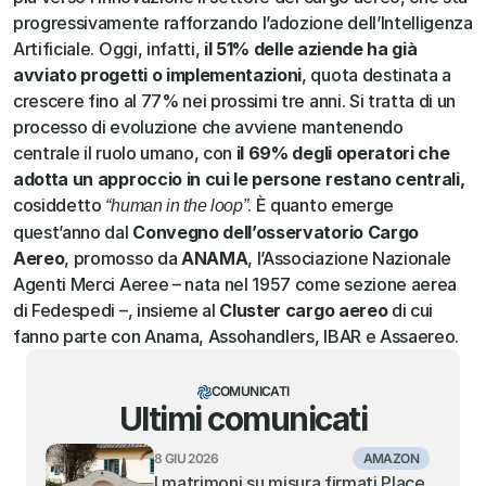
progressivamente rafforzando l’adozione dell’Intelligenza 
Artificiale. Oggi, infatti, 
il 51% delle aziende ha già 
avviato progetti o implementazioni
, quota destinata a 
crescere fino al 77% nei prossimi tre anni. Si tratta di un 
processo di evoluzione che avviene mantenendo 
centrale il ruolo umano, con 
il 69% degli operatori che 
adotta un approccio in cui le persone restano centrali, 
cosiddetto 
. È quanto emerge 
“human in the loop”
quest’anno dal 
Convegno dell’osservatorio Cargo 
Aereo
, promosso da 
ANAMA
, l’Associazione Nazionale 
Agenti Merci Aeree – nata nel 1957 come sezione aerea 
di Fedespedi –, insieme al 
Cluster cargo aereo
 di cui 
fanno parte con Anama, Assohandlers, IBAR e Assaereo.
COMUNICATI
Ultimi comunicati
8 GIU 2026
AMAZON
I matrimoni su misura firmati Place 